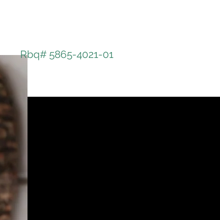
Projet Phoenix
Quand le rêve sublime le cauchemar...
Rbq# 5865-4021-01