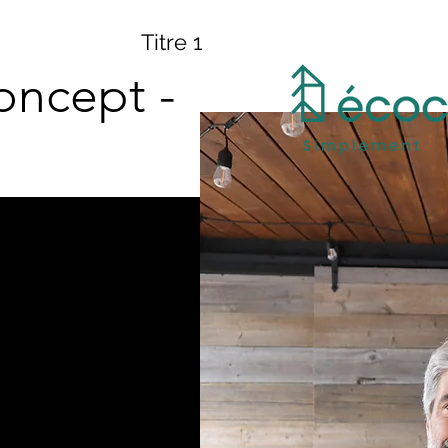
Titre 1
oncept -