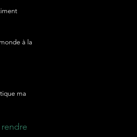
timent
e monde à la
atique ma
 rendre